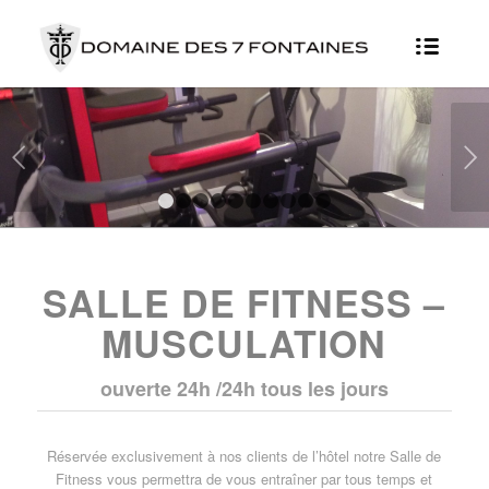
Suivant
1
2
3
4
5
6
7
8
9
10
SALLE DE FITNESS –
MUSCULATION
ouverte 24h /24h tous les jours
Réservée exclusivement à nos clients de l’hôtel notre Salle de
Fitness vous permettra de vous entraîner par tous temps et